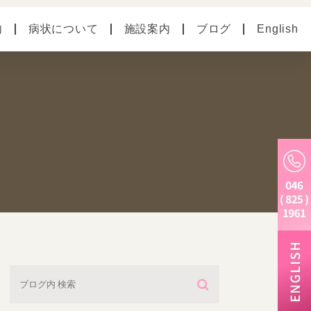
内
病状について
施設案内
ブログ
English
の病気
ペットホテル
別のお悩み
老犬ホーム
トリミング・炭酸泉・
マイクロバブル
しつけ教室