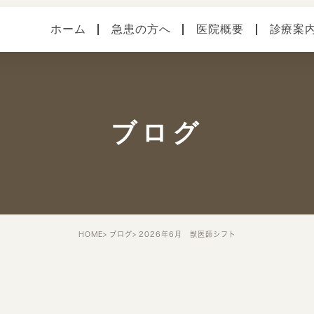
ホーム
急患の方へ
医院概要
診療案
医院案内
健診・予防接種
各種
本院（横須賀中央）
手術
症状
ブログ
馬堀海岸分院
スタッフ紹介
院内・設備システム
HOME
ブログ
2026年6月 獣医師シフト