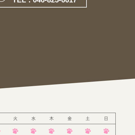
。
火
水
木
金
土
日