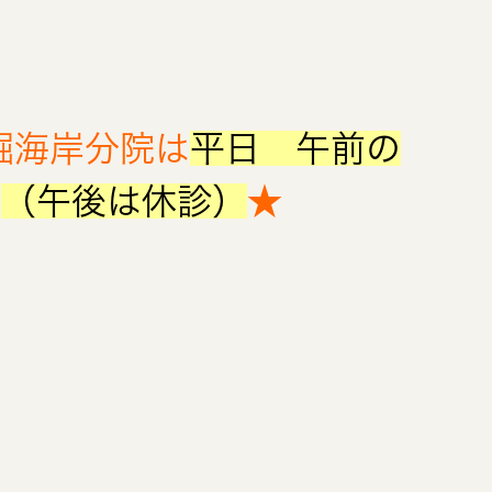
ト
馬堀海岸分院は
平日 午前の
。
（午後は休診）
★