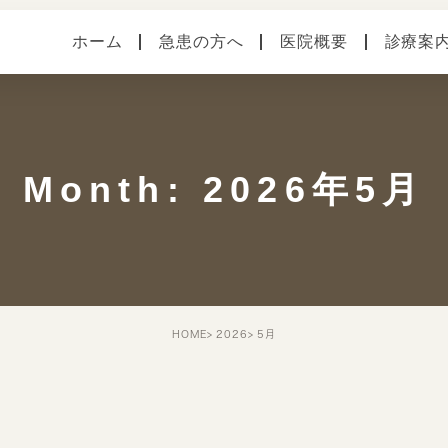
ホーム
急患の方へ
医院概要
診療案
医院案内
健診・予防接種
各種
本院（横須賀中央）
手術
症状
Month: 2026年5月
馬堀海岸分院
スタッフ紹介
院内・設備システム
HOME
2026
5月