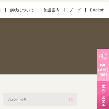
内
病状について
施設案内
ブログ
English
の病気
ペットホテル
別のお悩み
老犬ホーム
トリミング・炭酸泉・
マイクロバブル
しつけ教室