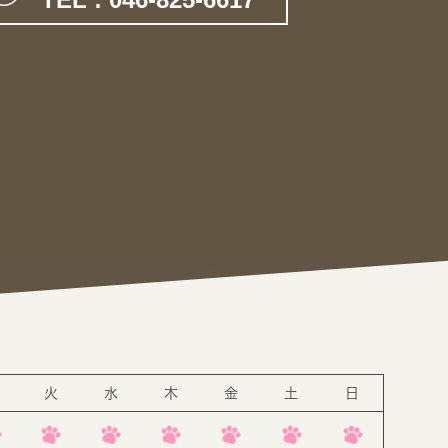
。
火
水
木
金
土
日