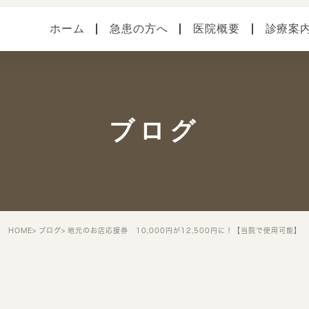
ホーム
急患の方へ
医院概要
診療案
医院案内
健診・予防接種
各種
本院（横須賀中央）
手術
症状
ブログ
馬堀海岸分院
スタッフ紹介
院内・設備システム
HOME
ブログ
地元のお店応援券 10,000円が12,500円に！【当院で使用可能】