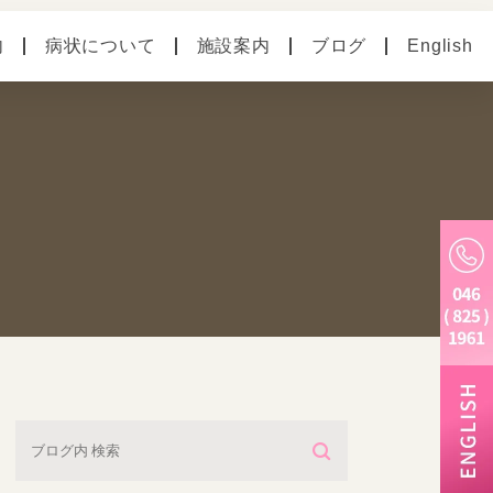
内
病状について
施設案内
ブログ
English
の病気
ペットホテル
別のお悩み
老犬ホーム
トリミング・炭酸泉・
マイクロバブル
しつけ教室