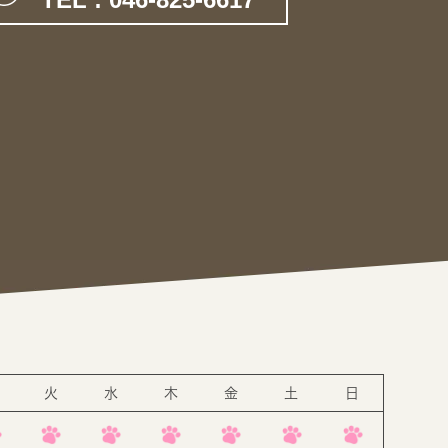
。
火
水
木
金
土
日