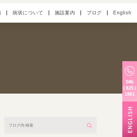
内
病状について
施設案内
ブログ
English
の病気
ペットホテル
別のお悩み
老犬ホーム
トリミング・炭酸泉・
マイクロバブル
しつけ教室