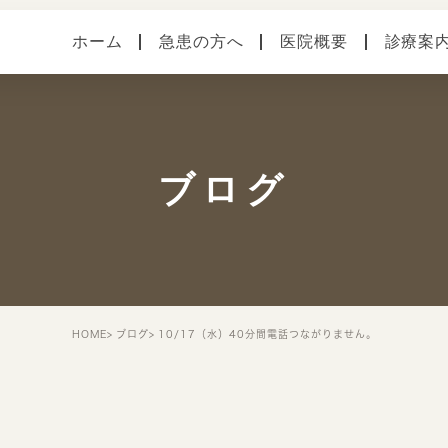
ホーム
急患の方へ
医院概要
診療案
医院案内
健診・予防接種
各種
本院（横須賀中央）
手術
症状
ブログ
馬堀海岸分院
スタッフ紹介
院内・設備システム
HOME
ブログ
10/17（水）40分間電話つながりません。