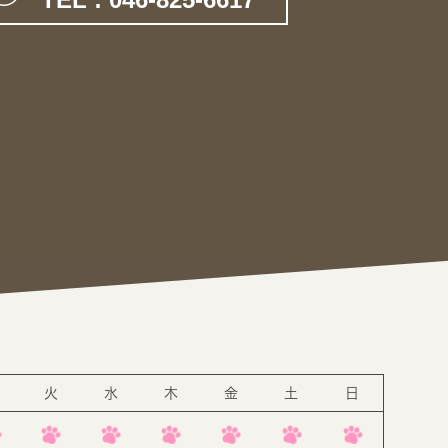
。
火
水
木
金
土
日