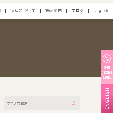
内
病状について
施設案内
ブログ
English
の病気
ペットホテル
別のお悩み
老犬ホーム
トリミング・炭酸泉・
マイクロバブル
しつけ教室