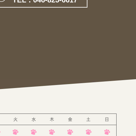
。
火
水
木
金
土
日