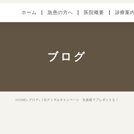
ホーム
急患の方へ
医院概要
診療案
医院案内
健診・予防接種
各種
本院（横須賀中央）
手術
症状
ブログ
馬堀海岸分院
スタッフ紹介
院内・設備システム
HOME
ブログ
1月デンタルキャンペーン 先着順でプレゼントも！