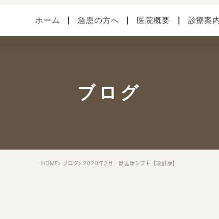
ホーム
急患の方へ
医院概要
診療案
医院案内
健診・予防接種
各種
本院（横須賀中央）
手術
症状
ブログ
馬堀海岸分院
スタッフ紹介
院内・設備システム
HOME
ブログ
2020年2月 獣医師シフト【改訂版】