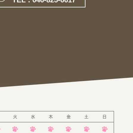
。
火
水
木
金
土
日