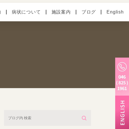
内
病状について
施設案内
ブログ
English
の病気
ペットホテル
別のお悩み
老犬ホーム
トリミング・炭酸泉・
マイクロバブル
しつけ教室