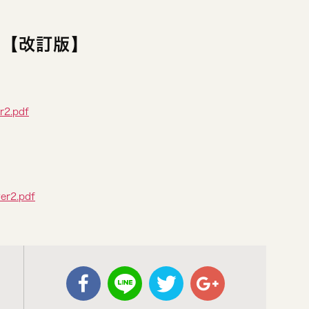
ト【改訂版】
r2.pdf
er2.pdf