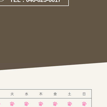
。
火
水
木
金
土
日