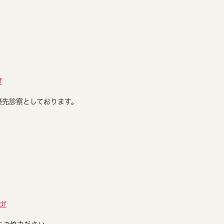
ト
f
優先診察としております。
df