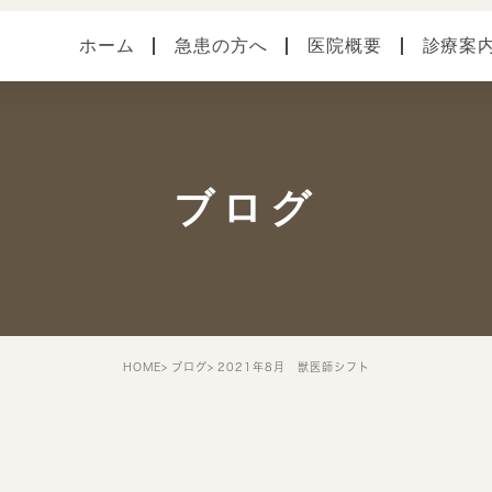
ホーム
急患の方へ
医院概要
診療案
医院案内
健診・予防接種
各種
本院（横須賀中央）
手術
症状
ブログ
馬堀海岸分院
スタッフ紹介
院内・設備システム
HOME
ブログ
2021年8月 獣医師シフト