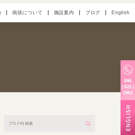
内
病状について
施設案内
ブログ
English
の病気
ペットホテル
別のお悩み
老犬ホーム
トリミング・炭酸泉・
マイクロバブル
しつけ教室