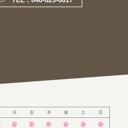
。
火
水
木
金
土
日