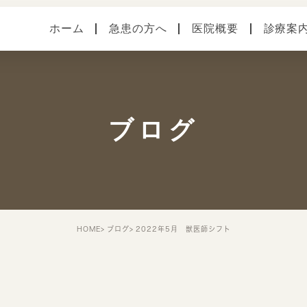
ホーム
急患の方へ
医院概要
診療案
医院案内
健診・予防接種
各種
本院（横須賀中央）
手術
症状
ブログ
馬堀海岸分院
スタッフ紹介
院内・設備システム
HOME
ブログ
2022年5月 獣医師シフト