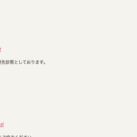
ト
f
優先診察としております。
df