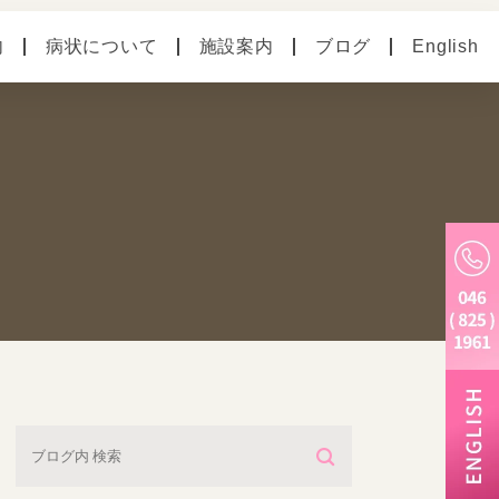
内
病状について
施設案内
ブログ
English
の病気
ペットホテル
別のお悩み
老犬ホーム
トリミング・炭酸泉・
マイクロバブル
しつけ教室