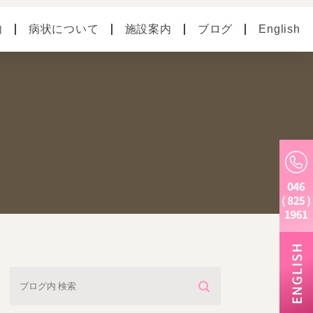
内
病状について
施設案内
ブログ
English
の病気
ペットホテル
別のお悩み
老犬ホーム
トリミング・炭酸泉・
マイクロバブル
しつけ教室