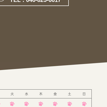
。
火
水
木
金
土
日