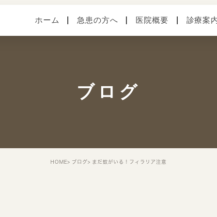
ホーム
急患の方へ
医院概要
診療案
医院案内
健診・予防接種
各種
本院（横須賀中央）
手術
症状
ブログ
馬堀海岸分院
スタッフ紹介
院内・設備システム
HOME
ブログ
まだ蚊がいる！フィラリア注意