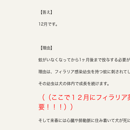
【答え】
12月です。
【理由】
蚊がいなくなってから1ヶ月後まで投与する必要
理由は、フィラリア感染幼虫を持つ蚊に刺されて
その幼虫は犬の体内で成長を続けます。
（（ここで１２月にフィラリア
要！！！））
そして来春には心臓や肺動脈に住み着いて犬が死