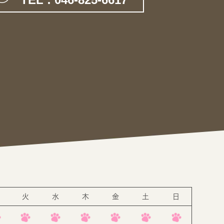
。
火
水
木
金
土
日