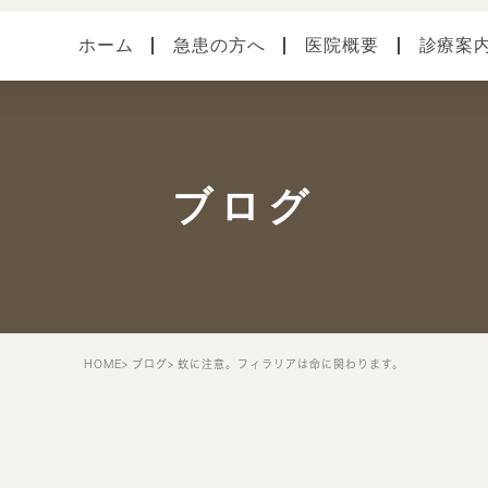
ホーム
急患の方へ
医院概要
診療案
医院案内
健診・予防接種
各種
本院（横須賀中央）
手術
症状
ブログ
馬堀海岸分院
スタッフ紹介
院内・設備システム
HOME
ブログ
蚊に注意。フィラリアは命に関わります。