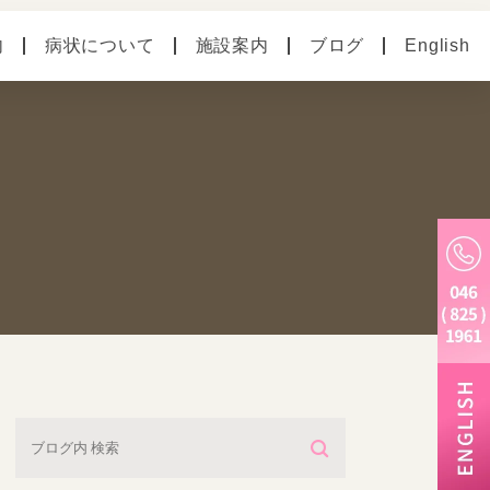
内
病状について
施設案内
ブログ
English
の病気
ペットホテル
別のお悩み
老犬ホーム
トリミング・炭酸泉・
マイクロバブル
しつけ教室