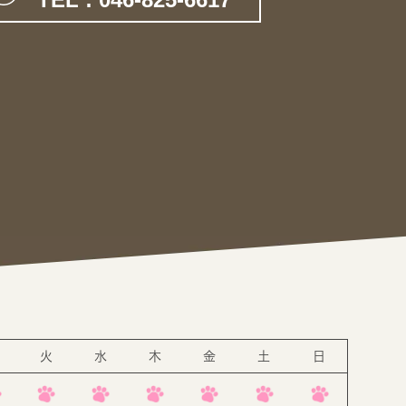
。
火
水
木
金
土
日