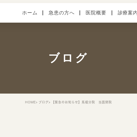
ホーム
急患の方へ
医院概要
診療案
医院案内
健診・予防接種
各種
本院（横須賀中央）
手術
症状
ブログ
馬堀海岸分院
スタッフ紹介
院内・設備システム
HOME
ブログ
【緊急のお知らせ】馬堀分院 当面閉院