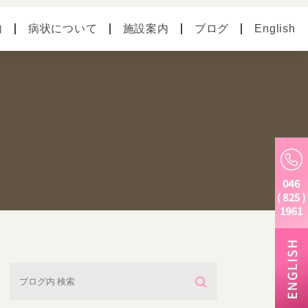
内
病状について
施設案内
ブログ
English
の病気
ペットホテル
別のお悩み
老犬ホーム
トリミング・炭酸泉・
マイクロバブル
しつけ教室