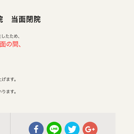
院 当面閉院
生したため、
当面の間、
上げます。
いります。