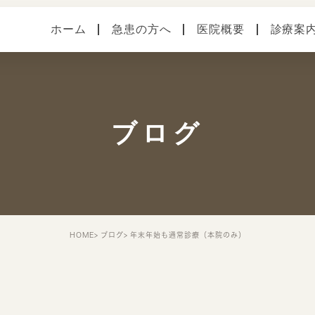
ホーム
急患の方へ
医院概要
診療案
医院案内
健診・予防接種
各種
本院（横須賀中央）
手術
症状
ブログ
馬堀海岸分院
スタッフ紹介
院内・設備システム
HOME
ブログ
年末年始も通常診療（本院のみ）