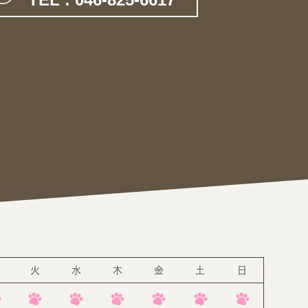
。
火
水
木
金
土
日