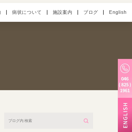
内
病状について
施設案内
ブログ
English
の病気
ペットホテル
別のお悩み
老犬ホーム
トリミング・炭酸泉・
マイクロバブル
しつけ教室