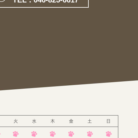
。
火
水
木
金
土
日