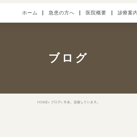
ホーム
急患の方へ
医院概要
診療案
医院案内
健診・予防接種
各種
本院（横須賀中央）
手術
症状
ブログ
馬堀海岸分院
スタッフ紹介
院内・設備システム
HOME
ブログ
外来、混雑しています。