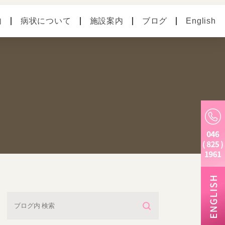
内
病状について
施設案内
ブログ
English
の病気
ペットホテル
別のお悩み
老犬ホーム
トリミング・炭酸泉・
マイクロバブル
しつけ教室