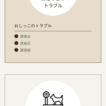
おしっこのトラブル
膀胱炎
尿結石
膀胱病