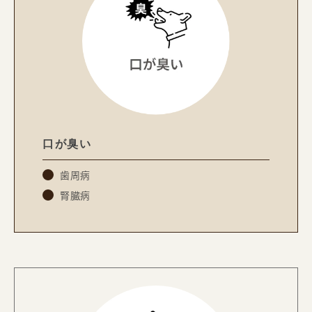
口が臭い
歯周病
腎臓病