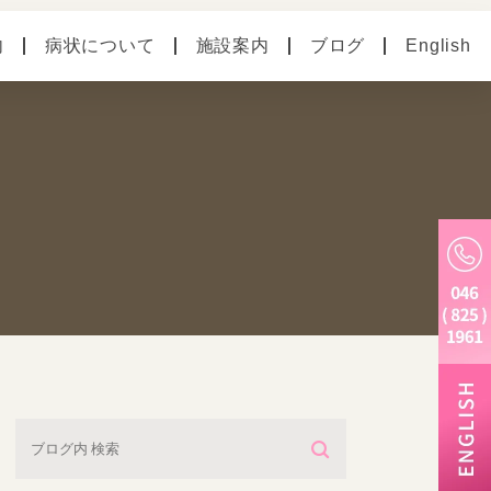
内
病状について
施設案内
ブログ
English
の病気
ペットホテル
別のお悩み
老犬ホーム
トリミング・炭酸泉・
マイクロバブル
しつけ教室