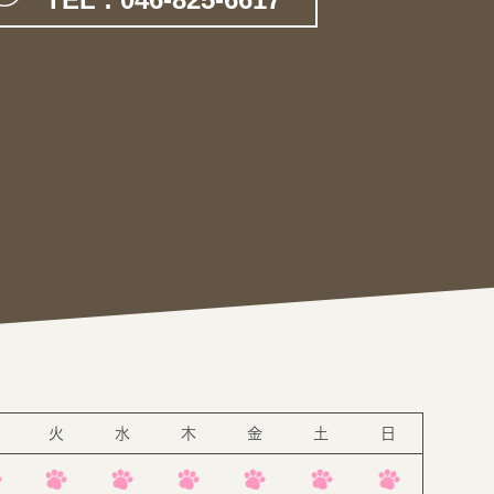
。
火
水
木
金
土
日