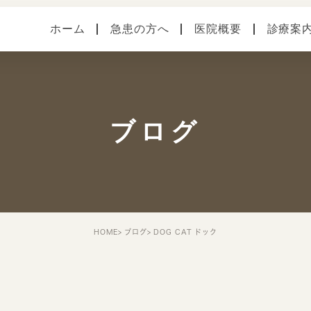
ホーム
急患の方へ
医院概要
診療案
医院案内
健診・予防接種
各種
本院（横須賀中央）
手術
症状
ブログ
馬堀海岸分院
スタッフ紹介
院内・設備システム
HOME
ブログ
DOG CAT ドック