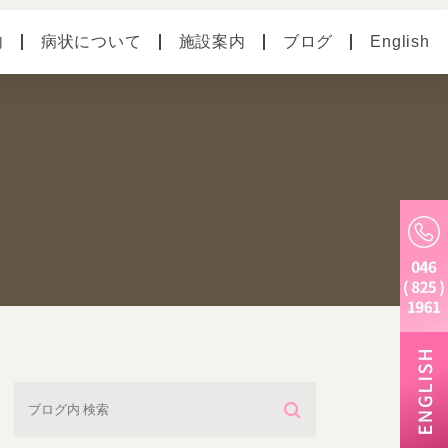
内
病状について
施設案内
ブログ
English
の病気
ペットホテル
別のお悩み
老犬ホーム
トリミング・炭酸泉・
マイクロバブル
しつけ教室