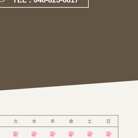
。
火
水
木
金
土
日