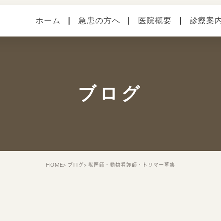
ホーム
急患の方へ
医院概要
診療案
医院案内
健診・予防接種
各種
本院（横須賀中央）
手術
症状
ブログ
馬堀海岸分院
スタッフ紹介
院内・設備システム
HOME
ブログ
獣医師・動物看護師・トリマー募集